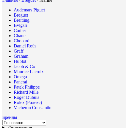
Главная
-
Breguet
-
Marine
Audemars Piguet
Breguet
Breitling
Bvlgari
Cartier
Chanel
Chopard
Daniel Roth
Graff
Graham
Hublot
Jacob & Co
Maurice Lacroix
Omega
Panerai
Patek Philippe
Richard Mille
Roger Dubuis
Rolex (Ролекс)
Vacheron Constantin
Бренды
Фильтрация