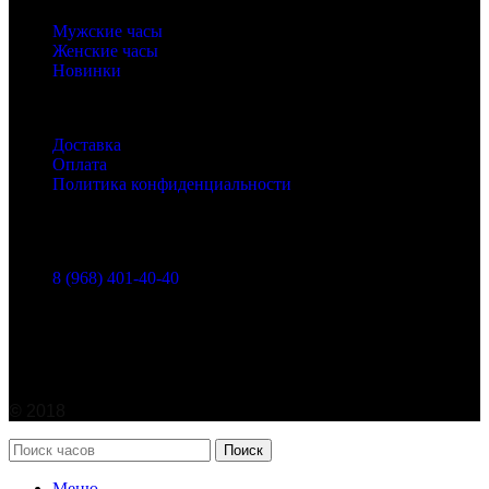
Бренды часов
Мужские часы
Женские часы
Новинки
Полезные ссылки
Доставка
Оплата
Политика конфиденциальности
Контакты
г. Москва, Марксистская ул. 38
8 (968) 401-40-40
info@watches365.ru
©
2018
Поиск
Меню