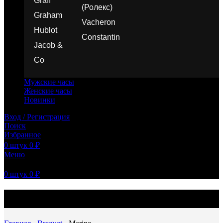
Graff
(Ролекс)
Graham
Vacheron
Hublot
Constantin
Jacob &
Co
Мужские часы
Женские часы
Новинки
Вход / Регистрация
Поиск
Избранное
0
штук
0
₽
Меню
0
штук
0
₽
Копия часов Breguet Marine