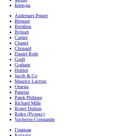
Бренды
Audemars Piguet
Breguet
Breitling
Bvlgari
Cartier
Chanel
Chopard
Daniel Roth
Graff
Graham
Hublot
Jacob & Co
Maurice Lacroix
Omega
Panerai
Patek Philippe
Richard Mille
Roger Dubuis
Rolex (Ролекс)
Vacheron Constantin
Главная
Каталог