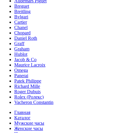
Audemars Piguet
Breguet
Breitling
Bvlgari
Cartier
Chanel
Chopard
Daniel Roth
Graff
Graham
Hublot
Jacob & Co
Maurice Lacroix
Omega
Panerai
Patek Philippe
Richard Mille
Roger Dubuis
Rolex (Ролекс)
Vacheron Constantin
Главная
Каталог
Мужские часы
Женские часы