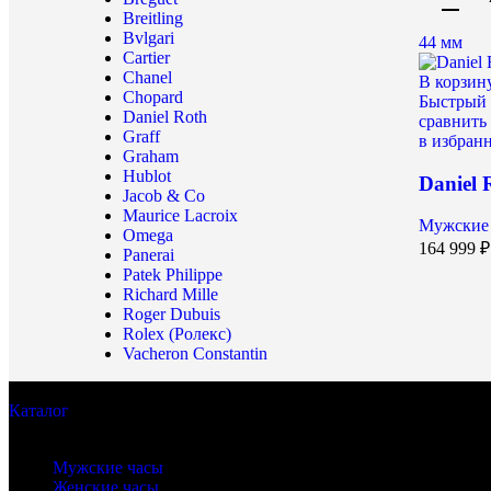
Breitling
Bvlgari
44 мм
Cartier
Chanel
В корзин
Chopard
Быстрый 
Daniel Roth
сравнить
Graff
в избран
Graham
Hublot
Daniel 
Jacob & Co
Maurice Lacroix
Мужские
Omega
164 999
₽
Panerai
Patek Philippe
Richard Mille
Roger Dubuis
Rolex (Ролекс)
Vacheron Constantin
Каталог
Бренды часов
Мужские часы
Женские часы