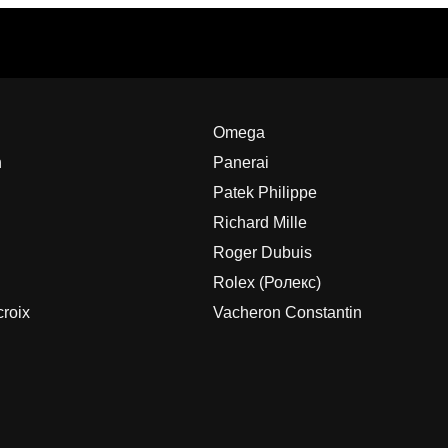
Omega
h
Panerai
Patek Philippe
Richard Mille
Roger Dubuis
Rolex (Ролекс)
roix
Vacheron Constantin