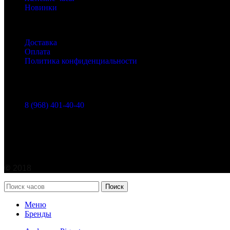
Новинки
Полезные ссылки
Доставка
Оплата
Политика конфиденциальности
Контакты
г. Москва, Марксистская ул. 38
8 (968) 401-40-40
info@watches365.ru
©
2018
Поиск
Меню
Бренды