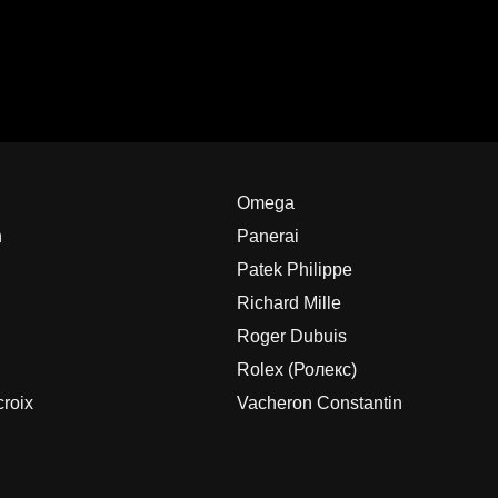
Omega
h
Panerai
Patek Philippe
Richard Mille
Roger Dubuis
Rolex (Ролекс)
roix
Vacheron Constantin