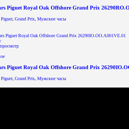
rs Piguet Royal Oak Offshore Grand Prix 26290RO
Piguet
,
Grand Prix
,
Мужские часы
у
просмотр
ное
rs Piguet Royal Oak Offshore Grand Prix 26290IO.
Piguet
,
Grand Prix
,
Мужские часы