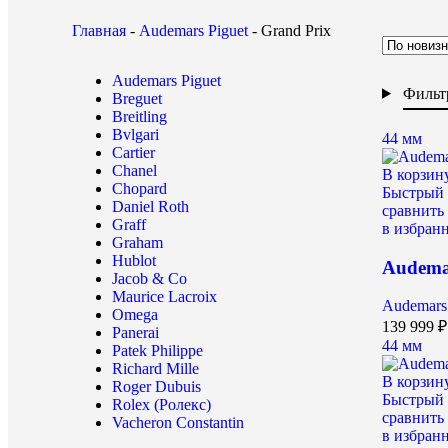
Главная
-
Audemars Piguet
-
Grand Prix
Audemars Piguet
Фильт
Breguet
Breitling
Bvlgari
44 мм
Cartier
Chanel
В корзин
Chopard
Быстрый 
Daniel Roth
сравнить
Graff
в избран
Graham
Hublot
Audema
Jacob & Co
Maurice Lacroix
Audemars 
Omega
139 999
₽
Panerai
44 мм
Patek Philippe
Richard Mille
В корзин
Roger Dubuis
Быстрый 
Rolex (Ролекс)
сравнить
Vacheron Constantin
в избран