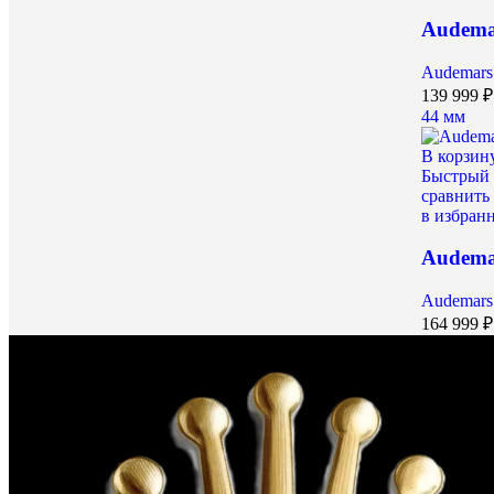
Audema
Audemars 
139 999
₽
44 мм
В корзин
Быстрый 
сравнить
в избран
Audema
Audemars 
164 999
₽