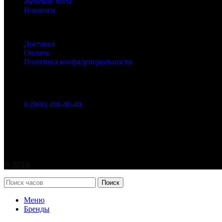
Женские часы
Новинки
Полезные ссылки
Доставка
Оплата
Политика конфиденциальности
Контакты
г. Москва, Марксистская ул. 38
8 (968) 401-40-40
info@watches365.ru
©
2018
Поиск
Меню
Бренды