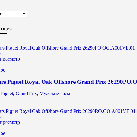
рация
у
просмотр
ное
rs Piguet Royal Oak Offshore Grand Prix 26290PO
Piguet
,
Grand Prix
,
Мужские часы
у
просмотр
ное