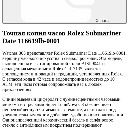
Оплата
Точная копия часов Rolex Submariner
Date 116619lb-0001
Watches 365 представляет Rolex Submariner Date 116619lb-0001,
вершину часового искусства и символ роскоши. Эта модель,
выполненная из сатинированной стали AISI 904L и
оснащенная механизмом Rolex Cal. 3135, является
воплощением инноваций и традиций, установленных Rolex.
С запасом хода в 42 часа и водонепроницаемостью до 10
АТМ, эти часы готовы сопровождать вас в любых
приключениях.
Синий эмалевый циферблат с луминесцентными часовыми
метками и стрелками Super LumiNova С3 обеспечивает
непревзойденную читаемость в темноте, а окно даты под
увеличительным окном добавляет удобство в использовании.
Однонаправленный керамический безель и сапфировое
стекло с антибликовым покрытием подчеркивают