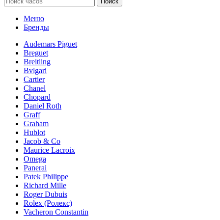
Поиск
Меню
Бренды
Audemars Piguet
Breguet
Breitling
Bvlgari
Cartier
Chanel
Chopard
Daniel Roth
Graff
Graham
Hublot
Jacob & Co
Maurice Lacroix
Omega
Panerai
Patek Philippe
Richard Mille
Roger Dubuis
Rolex (Ролекс)
Vacheron Constantin