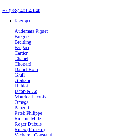
+7 (968) 401-40-40
Бренды
Audemars Piguet
Breguet
Breitling
Bvlgari
Cartier
Chanel
Chopard
Daniel Roth
Graff
Graham
Hublot
Jacob & Co
Maurice Lacroix
Omega
Panerai
Patek Philippe
Richard Mille
Roger Dubuis
Rolex (Ролекс)
Vacheron Constantin