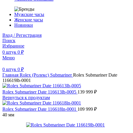
Мужские часы
Женские часы
Новинки
Вход / Регистрация
Поиск
Избранное
0
штук
0
₽
Меню
0
штук
0
₽
Главная
Rolex (Ролекс)
Submariner
Rolex Submariner Date
116619lb-0001
Rolex Submariner Date 116613lb-0005
139 999
₽
Вернуться к продуктам
Rolex Submariner Date 116618ln-0001
109 999
₽
40 мм