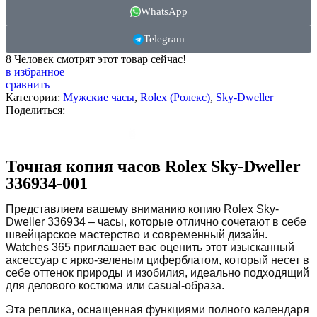
WhatsApp
Telegram
8
Человек смотрят этот товар сейчас!
в избранное
сравнить
Категории:
Мужские часы
,
Rolex (Ролекс)
,
Sky-Dweller
Поделиться:
Описание
Точная копия часов Rolex Sky-Dweller
336934-001
Представляем вашему вниманию копию Rolex Sky-
Dweller 336934 – часы, которые отлично сочетают в себе
швейцарское мастерство и современный дизайн.
Watches 365 приглашает вас оценить этот изысканный
аксессуар с ярко-зеленым циферблатом, который несет в
себе оттенок природы и изобилия, идеально подходящий
для делового костюма или casual-образа.
Эта реплика, оснащенная функциями полного календаря