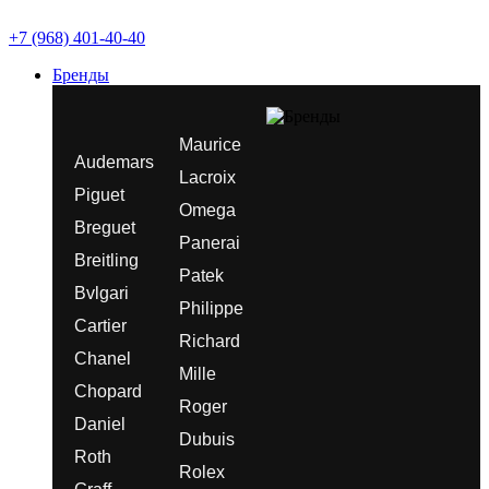
+7 (968) 401-40-40
Бренды
Maurice
Audemars
Lacroix
Piguet
Omega
Breguet
Panerai
Breitling
Patek
Bvlgari
Philippe
Cartier
Richard
Chanel
Mille
Chopard
Roger
Daniel
Dubuis
Roth
Rolex