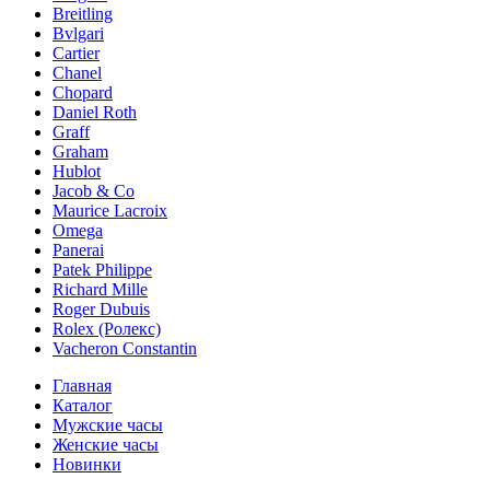
Breitling
Bvlgari
Cartier
Chanel
Chopard
Daniel Roth
Graff
Graham
Hublot
Jacob & Co
Maurice Lacroix
Omega
Panerai
Patek Philippe
Richard Mille
Roger Dubuis
Rolex (Ролекс)
Vacheron Constantin
Главная
Каталог
Мужские часы
Женские часы
Новинки