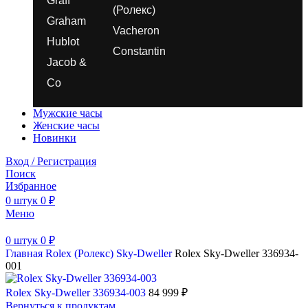
Graff
(Ролекс)
Graham
Vacheron
Hublot
Constantin
Jacob &
Co
Мужские часы
Женские часы
Новинки
Вход / Регистрация
Поиск
Избранное
0
штук
0
₽
Меню
0
штук
0
₽
Главная
Rolex (Ролекс)
Sky-Dweller
Rolex Sky-Dweller 336934-
001
Rolex Sky-Dweller 336934-003
84 999
₽
Вернуться к продуктам