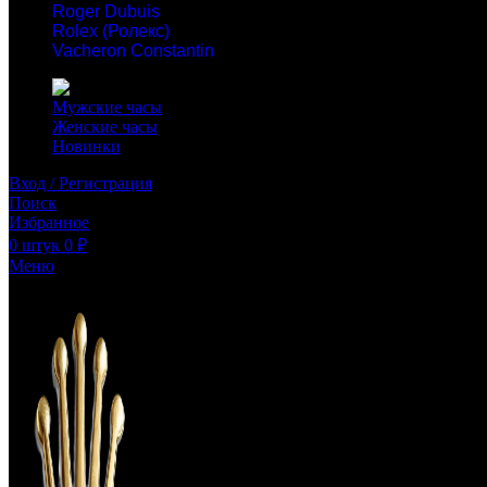
Roger Dubuis
Rolex (Ролекс)
Vacheron Constantin
Мужские часы
Женские часы
Новинки
Вход / Регистрация
Поиск
Избранное
0
штук
0
₽
Меню