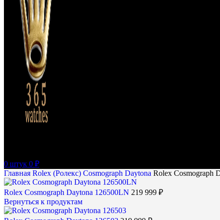
0
штук
0
₽
Главная
Rolex (Ролекс)
Cosmograph Daytona
Rolex Cosmograph D
Rolex Cosmograph Daytona 126500LN
219 999
₽
Вернуться к продуктам