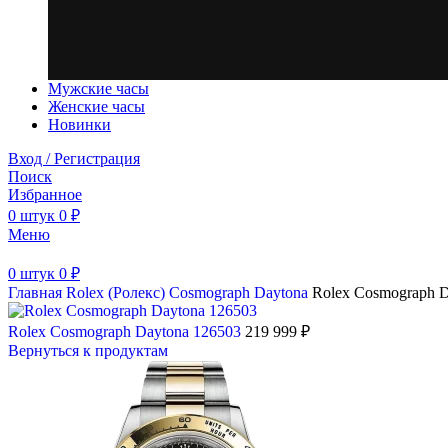
Мужские часы
Женские часы
Новинки
Вход / Регистрация
Поиск
Избранное
0
штук
0
₽
Меню
0
штук
0
₽
Главная
Rolex (Ролекс)
Cosmograph Daytona
Rolex Cosmograph D
Rolex Cosmograph Daytona 126503
219 999
₽
Вернуться к продуктам