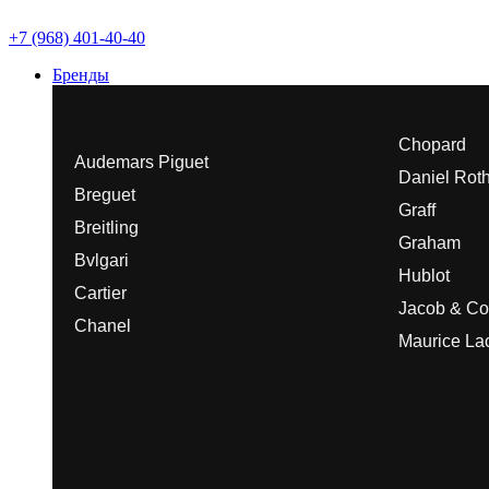
+7 (968) 401-40-40
Бренды
Chopard
Audemars Piguet
Daniel Rot
Breguet
Graff
Breitling
Graham
Bvlgari
Hublot
Cartier
Jacob & Co
Chanel
Maurice Lac