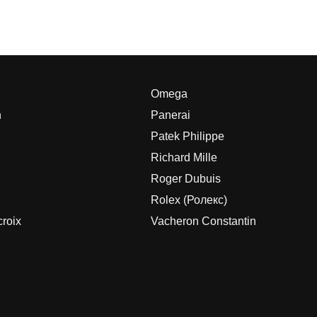
Omega
h
Panerai
Patek Philippe
Richard Mille
Roger Dubuis
Rolex (Ролекс)
roix
Vacheron Constantin