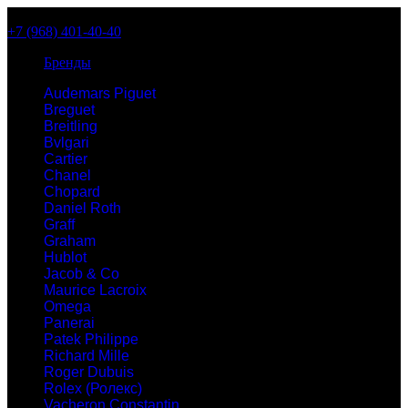
+7 (968) 401-40-40
Бренды
Audemars Piguet
Breguet
Breitling
Bvlgari
Cartier
Chanel
Chopard
Daniel Roth
Graff
Graham
Hublot
Jacob & Co
Maurice Lacroix
Omega
Panerai
Patek Philippe
Richard Mille
Roger Dubuis
Rolex (Ролекс)
Vacheron Constantin