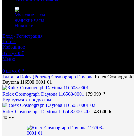
Мужские часы
Женские часы
Новинки
Вход / Регистрация
Поиск
Избранное
0
штук
0
₽
Меню
0
штук
0
₽
Главная
Rolex (Ролекс)
Cosmograph Daytona
Rolex Cosmograph
Daytona 116508-0001-01
Rolex Cosmograph Daytona 116508-0001
179 999
₽
Вернуться к продуктам
Rolex Cosmograph Daytona 116508-0001-02
143 600
₽
40 мм