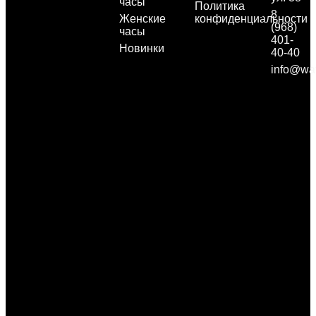
часы
Политика
8
Женские
конфиденциальности
(968)
часы
401-
Новинки
40-40
info@wa