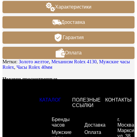
Характеристики
Дооставка
Гарантия
Оплата
Метки:
Золото желтое
,
Механизм Rolex 4130
,
Мужские часы
Rolex
,
Часы Rolex 40мм
Недавно просмотренные
КАТАЛОГ
ПОЛЕЗНЫЕ
КОНТАКТЫ
ССЫЛКИ
Бренды
г.
часов
Доставка
Москва,
Марксис
Мужские
Оплата
ул. 38