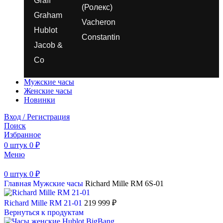
Graff
(Ролекс)
Graham
Vacheron
Hublot
Constantin
Jacob &
Co
Мужские часы
Женские часы
Новинки
Вход / Регистрация
Поиск
Избранное
0
штук
0
₽
Меню
0
штук
0
₽
Главная
Мужские часы
Richard Mille RM 6S-01
Richard Mille RM 21-01
219 999
₽
Вернуться к продуктам