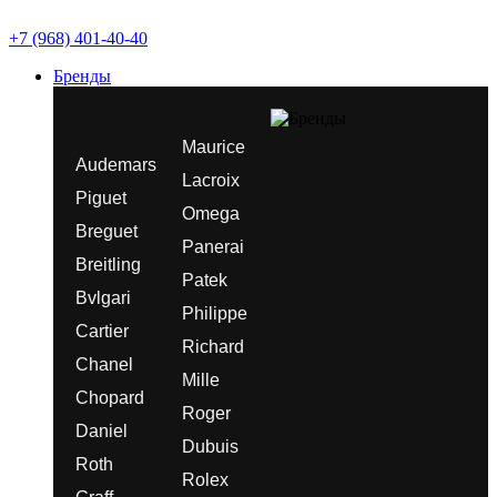
+7 (968) 401-40-40
Бренды
Maurice
Audemars
Lacroix
Piguet
Omega
Breguet
Panerai
Breitling
Patek
Bvlgari
Philippe
Cartier
Richard
Chanel
Mille
Chopard
Roger
Daniel
Dubuis
Roth
Rolex