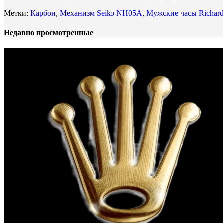
Метки:
Карбон
,
Механизм Seiko NH05A
,
Мужские часы Richard
Недавно просмотренные