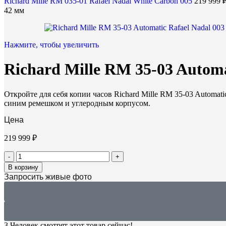
Richard Mille RM 035-01 Rafael Nadal White Carbon 005
219 999
42 мм
Нажмите, чтобы увеличить
Richard Mille RM 35-03 Automa
Откройте для себя копии часов Richard Mille RM 35-03 Automat
синим ремешком и углеродным корпусом.
Цена
219 999
₽
В корзину
Запросить живые фото
3
Человек смотрят этот товар сейчас!