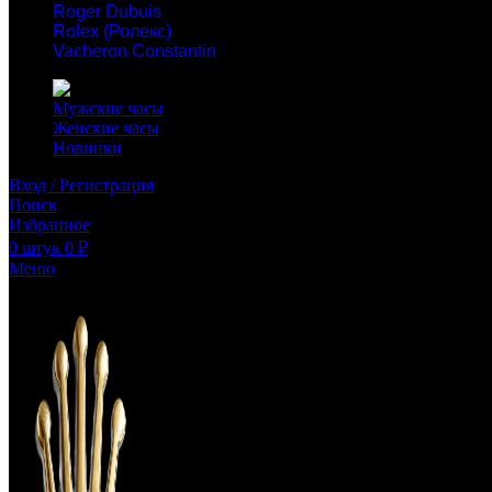
Roger Dubuis
Rolex (Ролекс)
Vacheron Constantin
Мужские часы
Женские часы
Новинки
Вход / Регистрация
Поиск
Избранное
0
штук
0
₽
Меню