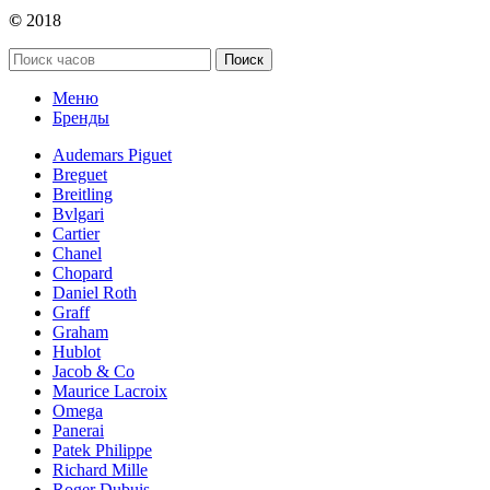
©
2018
Поиск
Меню
Бренды
Audemars Piguet
Breguet
Breitling
Bvlgari
Cartier
Chanel
Chopard
Daniel Roth
Graff
Graham
Hublot
Jacob & Co
Maurice Lacroix
Omega
Panerai
Patek Philippe
Richard Mille
Roger Dubuis