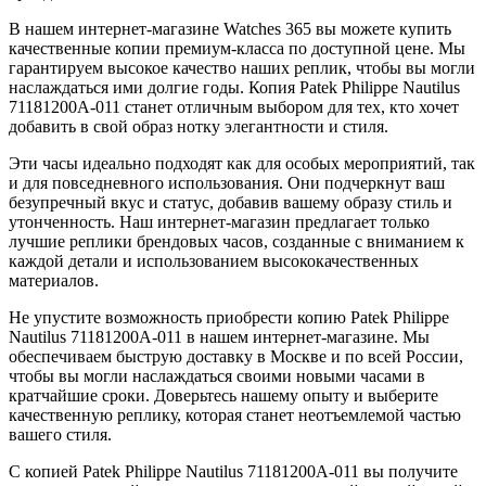
В нашем интернет-магазине Watches 365 вы можете купить
качественные копии премиум-класса по доступной цене. Мы
гарантируем высокое качество наших реплик, чтобы вы могли
наслаждаться ими долгие годы. Копия Patek Philippe Nautilus
71181200A-011 станет отличным выбором для тех, кто хочет
добавить в свой образ нотку элегантности и стиля.
Эти часы идеально подходят как для особых мероприятий, так
и для повседневного использования. Они подчеркнут ваш
безупречный вкус и статус, добавив вашему образу стиль и
утонченность. Наш интернет-магазин предлагает только
лучшие реплики брендовых часов, созданные с вниманием к
каждой детали и использованием высококачественных
материалов.
Не упустите возможность приобрести копию Patek Philippe
Nautilus 71181200A-011 в нашем интернет-магазине. Мы
обеспечиваем быструю доставку в Москве и по всей России,
чтобы вы могли наслаждаться своими новыми часами в
кратчайшие сроки. Доверьтесь нашему опыту и выберите
качественную реплику, которая станет неотъемлемой частью
вашего стиля.
С копией Patek Philippe Nautilus 71181200A-011 вы получите