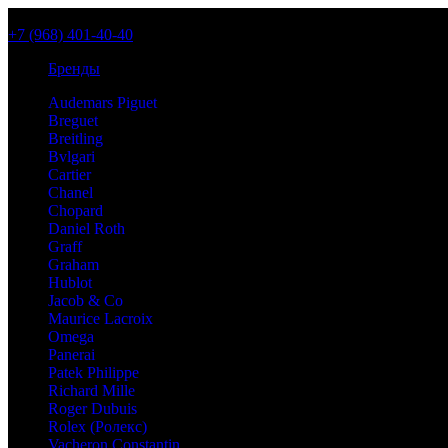
+7 (968) 401-40-40
Бренды
Audemars Piguet
Breguet
Breitling
Bvlgari
Cartier
Chanel
Chopard
Daniel Roth
Graff
Graham
Hublot
Jacob & Co
Maurice Lacroix
Omega
Panerai
Patek Philippe
Richard Mille
Roger Dubuis
Rolex (Ролекс)
Vacheron Constantin