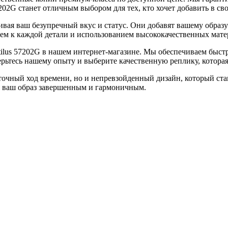
7202G станет отличным выбором для тех, кто хочет добавить в св
вая ваш безупречный вкус и статус. Они добавят вашему образу
ем к каждой детали и использованием высококачественных мате
tilus 57202G в нашем интернет-магазине. Мы обеспечиваем быст
рьтесь нашему опыту и выберите качественную реплику, которая
ко точный ход времени, но и непревзойденный дизайн, который 
я ваш образ завершенным и гармоничным.