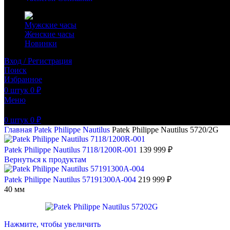
Мужские часы
Женские часы
Новинки
Вход / Регистрация
Поиск
Избранное
0
штук
0
₽
Меню
0
штук
0
₽
Главная
Patek Philippe
Nautilus
Patek Philippe Nautilus 5720/2G
Patek Philippe Nautilus 7118/1200R-001
139 999
₽
Вернуться к продуктам
Patek Philippe Nautilus 57191300A-004
219 999
₽
40 мм
Нажмите, чтобы увеличить