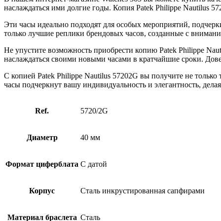
наслаждаться ими долгие годы. Копия Patek Philippe Nautilus 5
Эти часы идеально подходят для особых мероприятий, подчерки
только лучшие реплики брендовых часов, созданные с внимани
Не упустите возможность приобрести копию Patek Philippe Nau
наслаждаться своими новыми часами в кратчайшие сроки. Дове
С копией Patek Philippe Nautilus 57202G вы получите не толь
часы подчеркнут вашу индивидуальность и элегантность, дела
Ref.
5720/2G
Диаметр
40 мм
Формат циферблата
С датой
Корпус
Сталь инкрустированная сапфирами
Материал браслета
Сталь