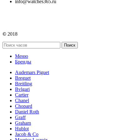
info@watches365.ru
©
2018
Поиск
Меню
Бренды
Audemars Piguet
Breguet
Breitling
Bvlgari
Cartier
Chanel
Chopard
Daniel Roth
Graff
Graham
Hublot
Jacob & Co
Maurice Lacroix