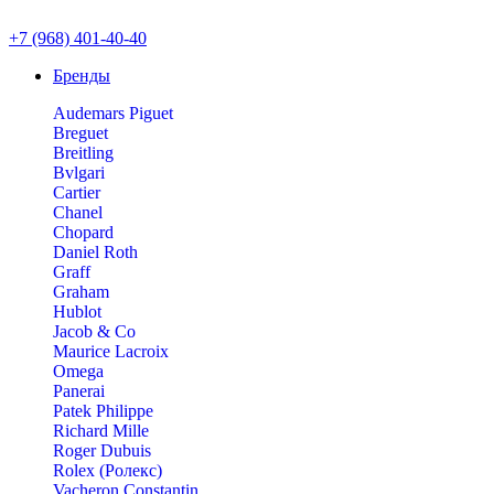
+7 (968) 401-40-40
Бренды
Audemars Piguet
Breguet
Breitling
Bvlgari
Cartier
Chanel
Chopard
Daniel Roth
Graff
Graham
Hublot
Jacob & Co
Maurice Lacroix
Omega
Panerai
Patek Philippe
Richard Mille
Roger Dubuis
Rolex (Ролекс)
Vacheron Constantin