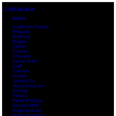
+7 (968) 401-40-40
Бренды
Audemars Piguet
Breguet
Breitling
Bvlgari
Cartier
Chanel
Chopard
Daniel Roth
Graff
Graham
Hublot
Jacob & Co
Maurice Lacroix
Omega
Panerai
Patek Philippe
Richard Mille
Roger Dubuis
Rolex (Ролекс)