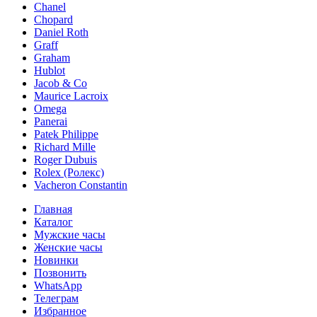
Chanel
Chopard
Daniel Roth
Graff
Graham
Hublot
Jacob & Co
Maurice Lacroix
Omega
Panerai
Patek Philippe
Richard Mille
Roger Dubuis
Rolex (Ролекс)
Vacheron Constantin
Главная
Каталог
Мужские часы
Женские часы
Новинки
Позвонить
WhatsApp
Телеграм
Избранное