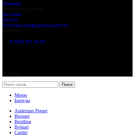
Новинки
Полезные ссылки
Доставка
Оплата
Политика конфиденциальности
Контакты
г. Москва, Марксистская ул. 38
8 (968) 401-40-40
info@watches365.ru
©
2018
Поиск
Меню
Бренды
Audemars Piguet
Breguet
Breitling
Bvlgari
Cartier