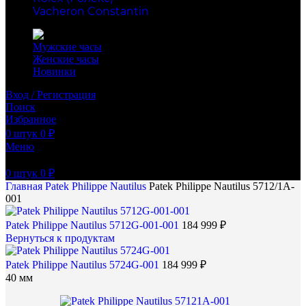
Vacheron Constantin
Мужские часы
Женские часы
Новинки
Вход / Регистрация
Поиск
Избранное
0
штук
0
₽
Меню
0
штук
0
₽
Главная
Patek Philippe
Nautilus
Patek Philippe Nautilus 5712/1A-
001
Patek Philippe Nautilus 5712G-001-001
184 999
₽
Вернуться к продуктам
Patek Philippe Nautilus 5724G-001
184 999
₽
40 мм