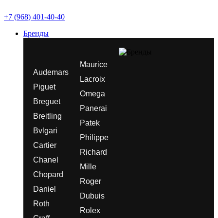
+7 (968) 401-40-40
Бренды
Maurice
Audemars
Lacroix
Piguet
Omega
Breguet
Panerai
Breitling
Patek
Bvlgari
Philippe
Cartier
Richard
Chanel
Mille
Chopard
Roger
Daniel
Dubuis
Roth
Rolex