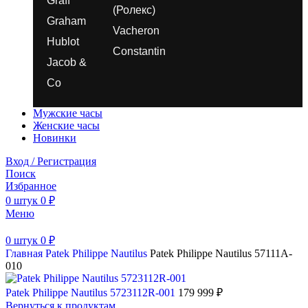
Graff
(Ролекс)
Graham
Vacheron
Hublot
Constantin
Jacob &
Co
Мужские часы
Женские часы
Новинки
Вход / Регистрация
Поиск
Избранное
0
штук
0
₽
Меню
0
штук
0
₽
Главная
Patek Philippe
Nautilus
Patek Philippe Nautilus 57111A-
010
Patek Philippe Nautilus 5723112R-001
179 999
₽
Вернуться к продуктам