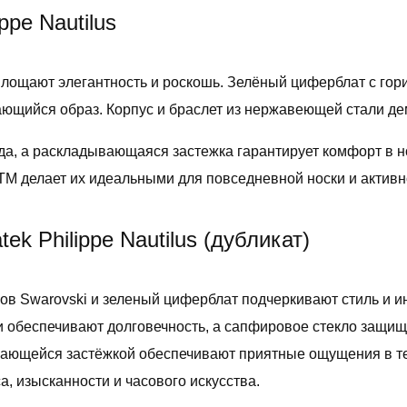
ppe Nautilus
оплощают элегантность и роскошь. Зелёный циферблат с го
нающийся образ. Корпус и браслет из нержавеющей стали д
ода, а раскладывающаяся застежка гарантирует комфорт в
ТМ делает их идеальными для повседневной носки и активн
k Philippe Nautilus (дубликат)
лов Swarovski и зеленый циферблат подчеркивают стиль и и
али обеспечивают долговечность, а сапфировое стекло защищ
ывающейся застёжкой обеспечивают приятные ощущения в те
са, изысканности и часового искусства.