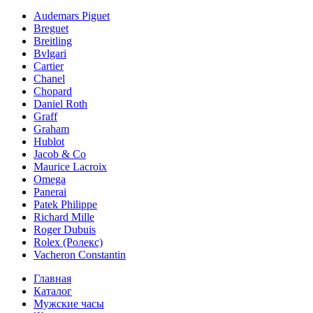
Audemars Piguet
Breguet
Breitling
Bvlgari
Cartier
Chanel
Chopard
Daniel Roth
Graff
Graham
Hublot
Jacob & Co
Maurice Lacroix
Omega
Panerai
Patek Philippe
Richard Mille
Roger Dubuis
Rolex (Ролекс)
Vacheron Constantin
Главная
Каталог
Мужские часы