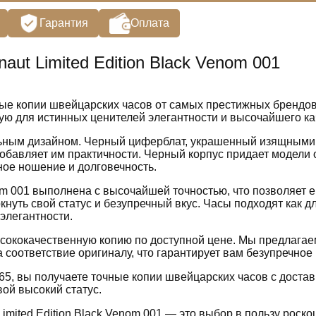
Гарантия
Оплата
naut Limited Edition Black Venom 001
е копии швейцарских часов от самых престижных брендов. 
ную для истинных ценителей элегантности и высочайшего ка
ьным дизайном. Черный циферблат, украшенный изящными с
обавляет им практичности. Черный корпус придает модели
ое ношение и долговечность.
nom 001 выполнена с высочайшей точностью, что позволяет е
кнуть свой статус и безупречный вкус. Часы подходят как 
элегантности.
ысококачественную копию по доступной цене. Мы предлагае
а соответствие оригиналу, что гарантирует вам безупречное
65, вы получаете точные копии швейцарских часов с достав
ой высокий статус.
imited Edition Black Venom 001 — это выбор в пользу роско