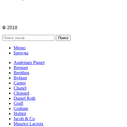
©
2018
Поиск
Меню
Бренды
Audemars Piguet
Breguet
Breitling
Bvlgari
Cartier
Chanel
Chopard
Daniel Roth
Graff
Graham
Hublot
Jacob & Co
Maurice Lacroix