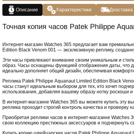
Описание
Характеристики
Дооставка
Точная копия часов Patek Philippe Aqua
Интернет-магазин Watches 365 предлагает вам премиальны
Edition Black Venom 001 — эксклюзивную реплику, создан
Эти часы привлекают внимание своим уникальным и стил
образ. Часы оснащены функцией отображения даты, что д
идеально дополняет общий дизайн, обеспечивая комфортн
Реплика Patek Philippe Aquanaut Limited Edition Black Ve
часы станут идеальным выбором для тех, кто хочет подчер
использования, добавляя вашему образу нотку роскоши и 
В интернет-магазине Watches 365 вы можете купить эту в
реплика проходит строгий контроль качества и проверку н
Приобретая реплики часов в интернет-магазине Watches 3
свою коллекцию престижных аксессуаров и подчеркнуть св
Купить копию швейцарских часов Patek Philippe Aquanaut L