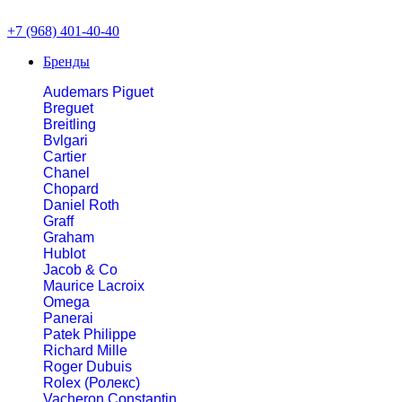
+7 (968) 401-40-40
Бренды
Audemars Piguet
Breguet
Breitling
Bvlgari
Cartier
Chanel
Chopard
Daniel Roth
Graff
Graham
Hublot
Jacob & Co
Maurice Lacroix
Omega
Panerai
Patek Philippe
Richard Mille
Roger Dubuis
Rolex (Ролекс)
Vacheron Constantin