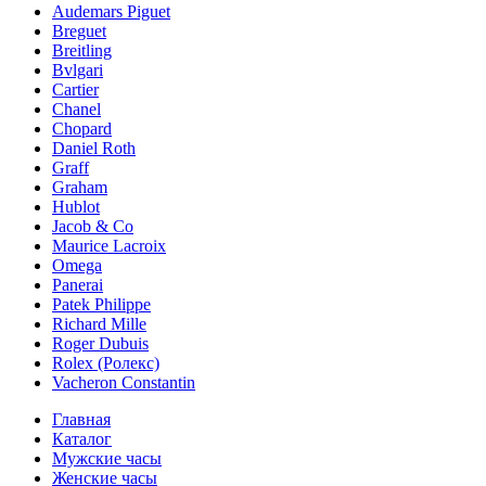
Audemars Piguet
Breguet
Breitling
Bvlgari
Cartier
Chanel
Chopard
Daniel Roth
Graff
Graham
Hublot
Jacob & Co
Maurice Lacroix
Omega
Panerai
Patek Philippe
Richard Mille
Roger Dubuis
Rolex (Ролекс)
Vacheron Constantin
Главная
Каталог
Мужские часы
Женские часы