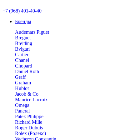
+7 (968) 401-40-40
Бренды
Audemars Piguet
Breguet
Breitling
Bvlgari
Cartier
Chanel
Chopard
Daniel Roth
Graff
Graham
Hublot
Jacob & Co
Maurice Lacroix
Omega
Panerai
Patek Philippe
Richard Mille
Roger Dubuis
Rolex (Ролекс)
Vacheron Constantin