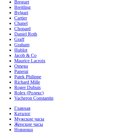
Breguet
Breitling
Bvlgari
Cartier
Chanel
Chopard
Daniel Roth
Graff
Graham
Hublot
Jacob & Co
Maurice Lacroix
Omega
Panerai
Patek Philippe
Richard Mille
Roger Dubuis
Rolex (Ролекс)
Vacheron Constantin
Главная
Каталог
Мужские часы
Женские часы
Новинки