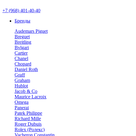
+7 (968) 401-40-40
Бренды
Audemars Piguet
Breguet
Breitling
Bvlgari
Cartier
Chanel
Chopard
Daniel Roth
Graff
Graham
Hublot
Jacob & Co
Maurice Lacroix
Omega
Panerai
Patek Philippe
Richard Mille
Roger Dubuis
Rolex (Ролекс)
Vacheron Constantin