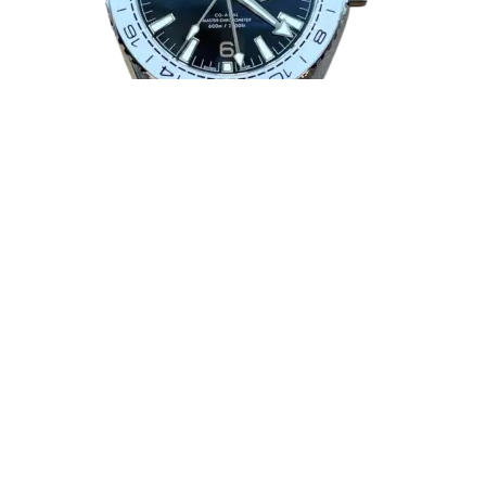
Omega Seamaster GMT 02
109 999
₽
В корзину
сравнить
в избранное
Поиск
Начните вводить чтобы увидеть товары, которые вы ищете.
Магазин
Избранное
Мой аккаунт