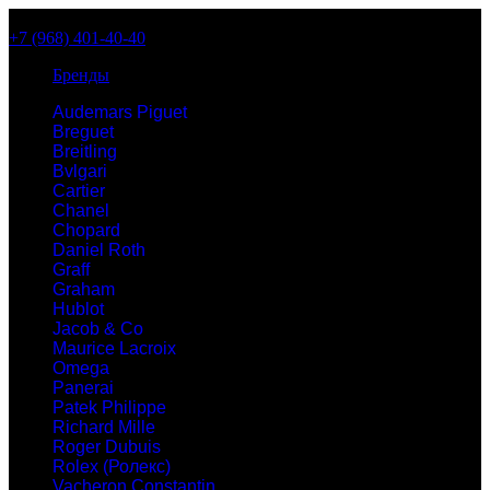
+7 (968) 401-40-40
Бренды
Audemars Piguet
Breguet
Breitling
Bvlgari
Cartier
Chanel
Chopard
Daniel Roth
Graff
Graham
Hublot
Jacob & Co
Maurice Lacroix
Omega
Panerai
Patek Philippe
Richard Mille
Roger Dubuis
Rolex (Ролекс)
Vacheron Constantin