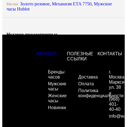
Золото розовое
,
Механизм ETA 7750
,
Мужские
Метки:
часы Hublot
Недавно просмотренные
КАТАЛОГ
ПОЛЕЗНЫЕ
КОНТАКТЫ
ССЫЛКИ
Бренды
г.
часов
Доставка
Москва,
Марксис
Мужские
Оплата
ул. 38
часы
Политика
8
Женские
конфиденциальности
(968)
часы
401-
Новинки
40-40
info@wa