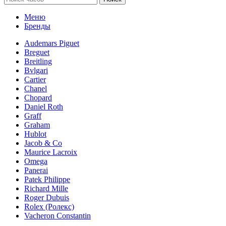
Меню
Бренды
Audemars Piguet
Breguet
Breitling
Bvlgari
Cartier
Chanel
Chopard
Daniel Roth
Graff
Graham
Hublot
Jacob & Co
Maurice Lacroix
Omega
Panerai
Patek Philippe
Richard Mille
Roger Dubuis
Rolex (Ролекс)
Vacheron Constantin