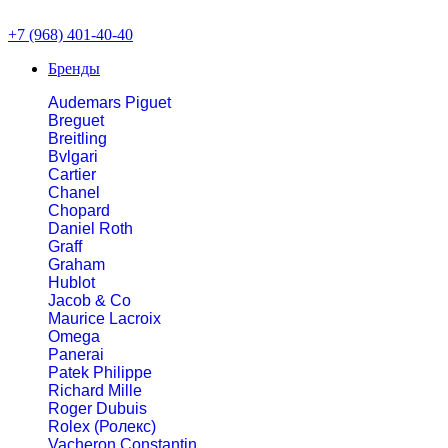
+7 (968) 401-40-40
Бренды
Audemars Piguet
Breguet
Breitling
Bvlgari
Cartier
Chanel
Chopard
Daniel Roth
Graff
Graham
Hublot
Jacob & Co
Maurice Lacroix
Omega
Panerai
Patek Philippe
Richard Mille
Roger Dubuis
Rolex (Ролекс)
Vacheron Constantin