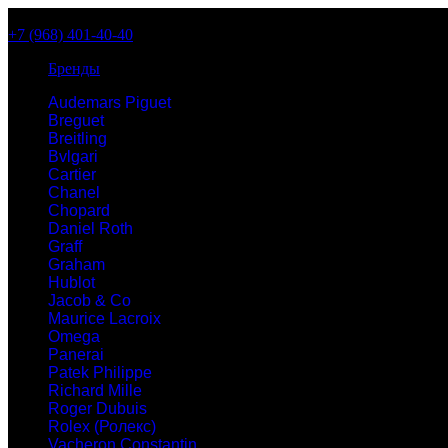
+7 (968) 401-40-40
Бренды
Audemars Piguet
Breguet
Breitling
Bvlgari
Cartier
Chanel
Chopard
Daniel Roth
Graff
Graham
Hublot
Jacob & Co
Maurice Lacroix
Omega
Panerai
Patek Philippe
Richard Mille
Roger Dubuis
Rolex (Ролекс)
Vacheron Constantin