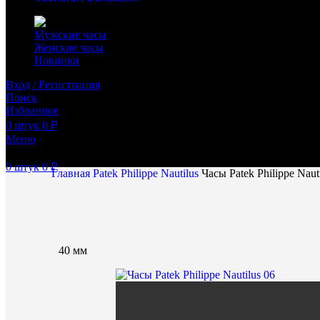
Мужские часы
Женские часы
Новинки
Вход / Регистрация
Поиск
Избранное
0
штук
0
₽
Меню
0
штук
0
₽
Главная
Patek Philippe
Nautilus
Часы Patek Philippe Naut
40 мм