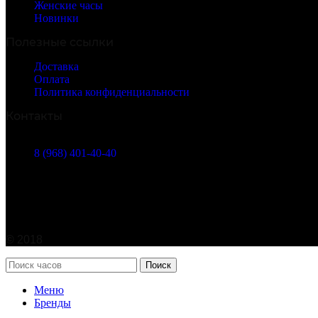
Женские часы
Новинки
Полезные ссылки
Доставка
Оплата
Политика конфиденциальности
Контакты
г. Москва, Марксистская ул. 38
8 (968) 401-40-40
info@watches365.ru
©
2018
Поиск
Меню
Бренды