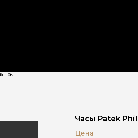
ilus 06
Часы Patek Phil
Цена