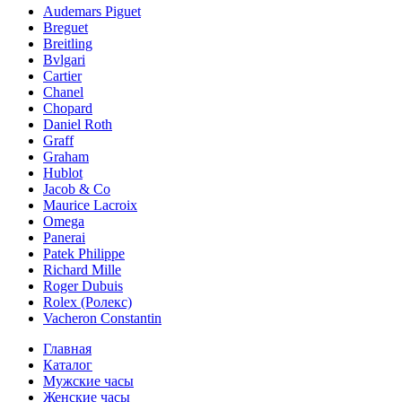
Audemars Piguet
Breguet
Breitling
Bvlgari
Cartier
Chanel
Chopard
Daniel Roth
Graff
Graham
Hublot
Jacob & Co
Maurice Lacroix
Omega
Panerai
Patek Philippe
Richard Mille
Roger Dubuis
Rolex (Ролекс)
Vacheron Constantin
Главная
Каталог
Мужские часы
Женские часы