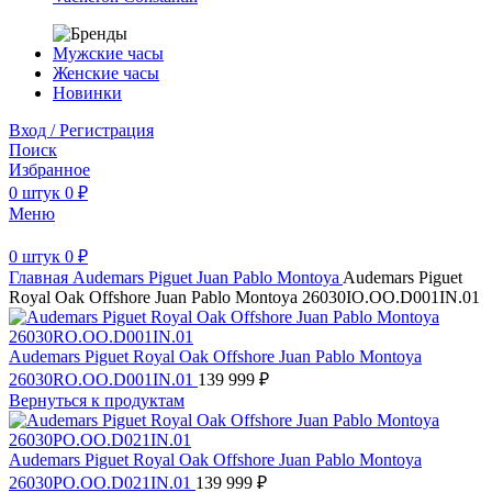
Мужские часы
Женские часы
Новинки
Вход / Регистрация
Поиск
Избранное
0
штук
0
₽
Меню
0
штук
0
₽
Главная
Audemars Piguet
Juan Pablo Montoya
Audemars Piguet
Royal Oak Offshore Juan Pablo Montoya 26030IO.OO.D001IN.01
Audemars Piguet Royal Oak Offshore Juan Pablo Montoya
26030RO.OO.D001IN.01
139 999
₽
Вернуться к продуктам
Audemars Piguet Royal Oak Offshore Juan Pablo Montoya
26030PO.OO.D021IN.01
139 999
₽