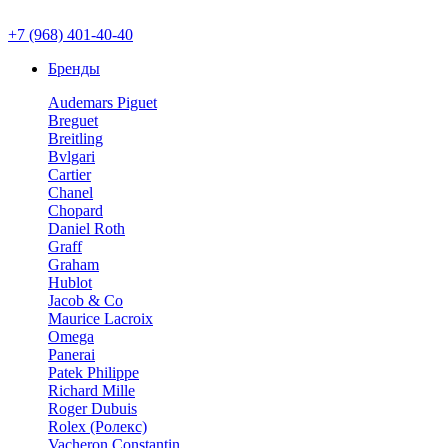
+7 (968) 401-40-40
Бренды
Audemars Piguet
Breguet
Breitling
Bvlgari
Cartier
Chanel
Chopard
Daniel Roth
Graff
Graham
Hublot
Jacob & Co
Maurice Lacroix
Omega
Panerai
Patek Philippe
Richard Mille
Roger Dubuis
Rolex (Ролекс)
Vacheron Constantin