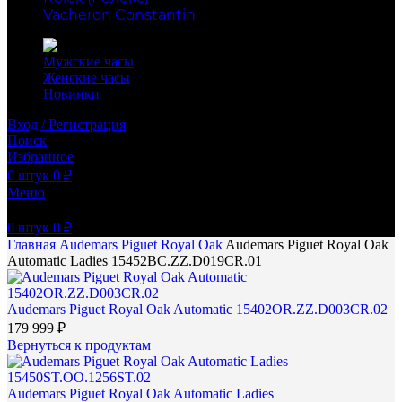
Vacheron Constantin
Мужские часы
Женские часы
Новинки
Вход / Регистрация
Поиск
Избранное
0
штук
0
₽
Меню
0
штук
0
₽
Главная
Audemars Piguet
Royal Oak
Audemars Piguet Royal Oak
Automatic Ladies 15452BC.ZZ.D019CR.01
Audemars Piguet Royal Oak Automatic 15402OR.ZZ.D003CR.02
179 999
₽
Вернуться к продуктам
Audemars Piguet Royal Oak Automatic Ladies