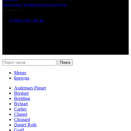
Политика конфиденциальности
Контакты
г. Москва, Марксистская ул. 38
8 (968) 401-40-40
info@watches365.ru
©
2018
Поиск
Меню
Бренды
Audemars Piguet
Breguet
Breitling
Bvlgari
Cartier
Chanel
Chopard
Daniel Roth
Graff