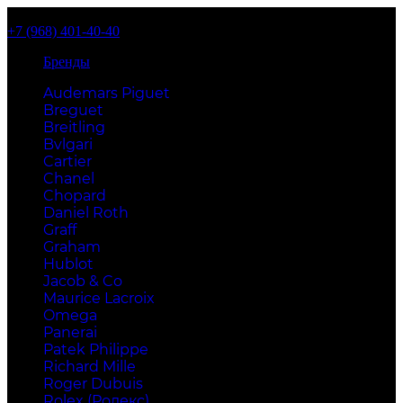
+7 (968) 401-40-40
Бренды
Audemars Piguet
Breguet
Breitling
Bvlgari
Cartier
Chanel
Chopard
Daniel Roth
Graff
Graham
Hublot
Jacob & Co
Maurice Lacroix
Omega
Panerai
Patek Philippe
Richard Mille
Roger Dubuis
Rolex (Ролекс)