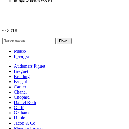
info@watches365.ru
©
2018
Поиск
Меню
Бренды
Audemars Piguet
Breguet
Breitling
Bvlgari
Cartier
Chanel
Chopard
Daniel Roth
Graff
Graham
Hublot
Jacob & Co
Maurice Lacroix