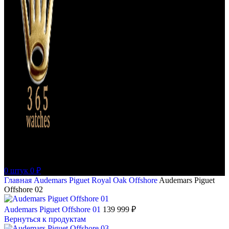
0
штук
0
₽
Главная
Audemars Piguet
Royal Oak Offshore
Audemars Piguet
Offshore 02
Audemars Piguet Offshore 01
139 999
₽
Вернуться к продуктам